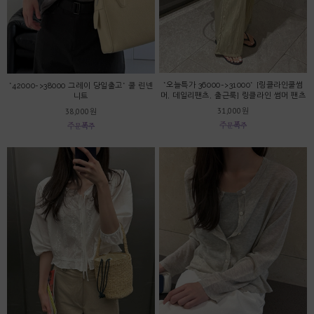
*오늘특가 36000->31000* [링클라인쿨썸
*42000->38000 그레이 당일출고* 쿨 린넨
머, 데일리팬츠, 출근룩] 링클라인 썸머 팬츠
니트
31,000원
38,000원