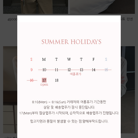
49000->45000 자수 레이스 블라우스
*오늘특가! 56000->53000 * 소프트 린넨
가디건
45,000원
53,000원