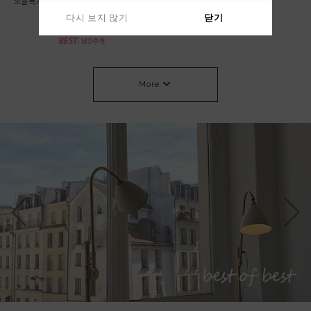
*오늘특가 58000->53000 베이지,차콜 당
린넨 가디건
일출고* 롤 라운드 니트
64,000원
다시 보지 않기
다시 보지 않기
닫기
닫기
53,000원
More