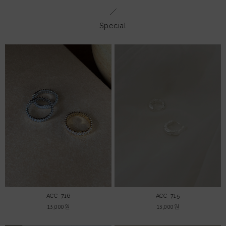
Special
ACC_716
ACC_715
13,000원
13,000원