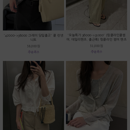
*오늘특가 36000->31000* [링클라인쿨썸
*42000->38000 그레이 당일출고* 쿨 린넨
머, 데일리팬츠, 출근룩] 링클라인 썸머 팬츠
니트
31,000원
38,000원