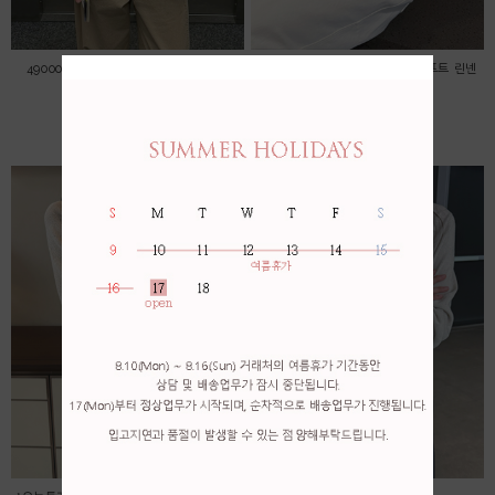
49000->45000 자수 레이스 블라우스
*오늘특가! 56000->53000 * 소프트 린넨
가디건
45,000원
53,000원