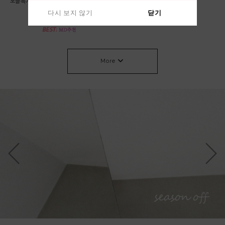
*오늘특가 58000->53000 베이지,차콜 당
린넨 가디건
일출고* 롤 라운드 니트
64,000원
다시 보지 않기
다시 보지 않기
닫기
닫기
53,000원
More