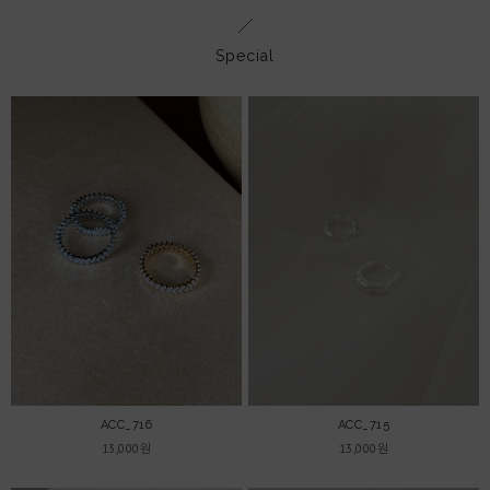
Special
ACC_716
ACC_715
13,000원
13,000원