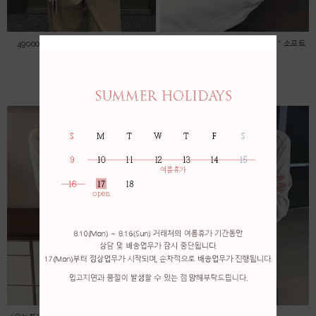
49000->45000 자수 레이스 블라우스
*오늘특가! 무배! 56000->53000 * 소프트
린넨 가디건
45,000원
53,000원