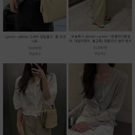
*오늘특가 36000->31000* [링클라인쿨썸
*42000->38000 그레이 당일출고* 쿨 린넨
머, 데일리팬츠, 출근룩] 링클라인 썸머 팬츠
니트
31,000원
38,000원