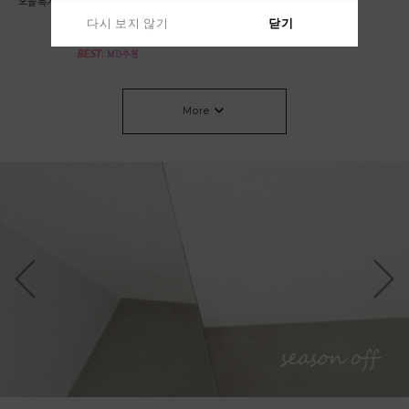
*오늘특가 58000->53000 베이지,차콜 당
린넨 가디건
일출고* 롤 라운드 니트
64,000원
다시 보지 않기
다시 보지 않기
닫기
닫기
53,000원
More