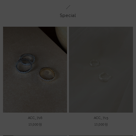
Special
ACC_716
ACC_715
13,000원
13,000원