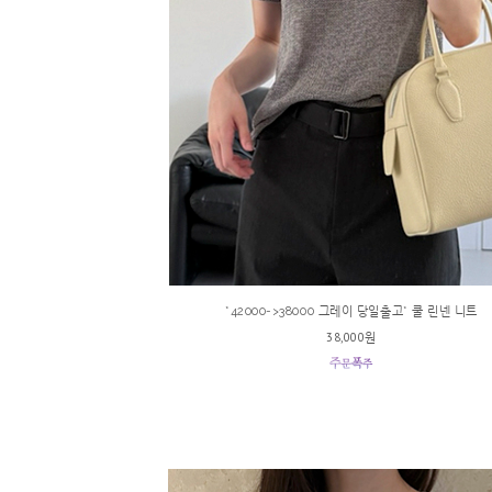
*42000->38000 그레이 당일출고* 쿨 린넨 니트
38,000원