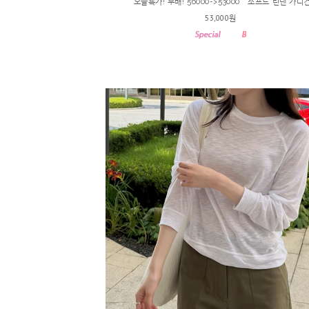
*오늘특가! 무배! 56000->53000 * 소프트 린넨 가디
53,000원