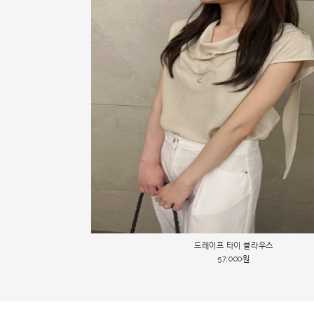
49000->45000 자수 레이스 블라우스
드레이프 타이 블라우스
뉴 썸머 셔츠
45,000원
68,000원
57,000원