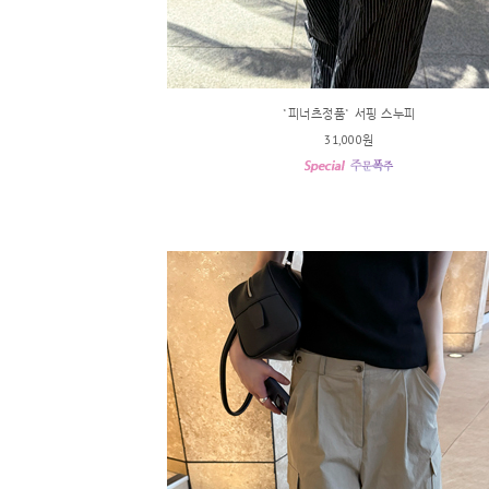
*피너츠정품* 서핑 스누피
31,000원