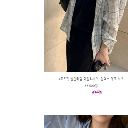
[루즈핏 살안타템 데일리셔츠] 릴랙스 체크 셔츠
53,000원