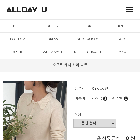
BEST
OUTER
TOP
KNIT
BOTTOM
DRESS
SHOES&BAG
ACC
SALE
ONLY YOU
Notice & Event
Q&A
소프트 캐시 카라 니트
상품가
81,000
원
배송비
(조건)
지역별
색상
0
원
총 상품 금액