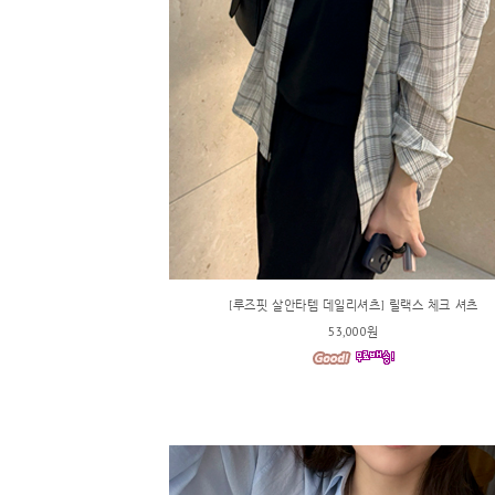
[루즈핏 살안타템 데일리셔츠] 릴랙스 체크 셔츠
53,000원