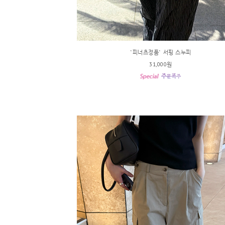
*피너츠정품* 서핑 스누피
31,000원