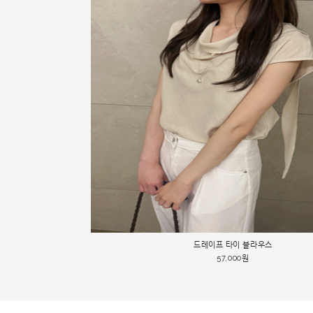
49000->45000 자수 레이스 블라우스
드레이프 타이 블라우스
뉴 썸머 셔츠
45,000원
68,000원
57,000원