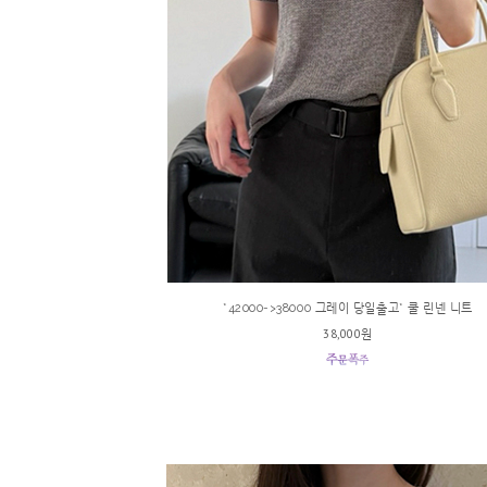
*42000->38000 그레이 당일출고* 쿨 린넨 니트
38,000원