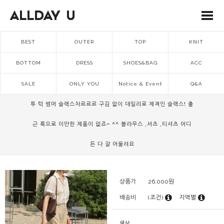
BEST
OUTER
TOP
KNIT
BOTTOM
DRESS
SHOES&BAG
ACC
SALE
ONLY YOU
Notice & Event
Q&A
투 턱 썸머 슬랙스차르르르 구김 없이 데일리로 제격인 슬랙스! 출
근 룩으로 이만한 제품이 없죠~ ^^ 블라우스 ,셔츠 ,티셔츠 어디
든 다 잘 어울려요
상품가
26,000
원
배송비
(조건)
지역별
색상