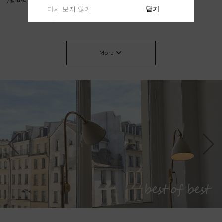
7일 마감 NEW5%53000->50000 헤링 쇼
커브 코튼 팬츠
다시 보지 않기
닫기
츠
43,000원
50,000원
More