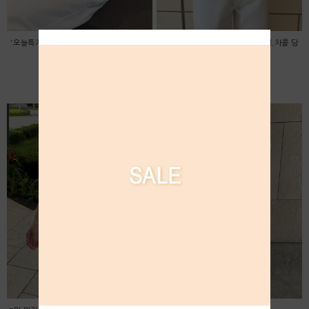
*오늘특가! 무배! 56000->53000 * 소프트
*오늘특가 58000->53000 베이지,차콜 당
린넨 가디건
일출고* 롤 라운드 니트
53,000원
53,000원