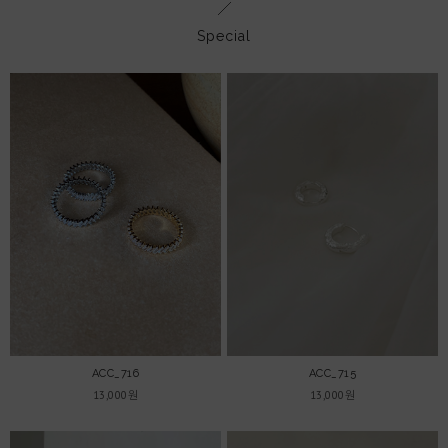
Special
ACC_716
ACC_715
13,000원
13,000원