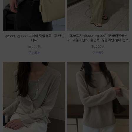
*오늘특가 36000->31000* [링클라인쿨썸
*42000->38000 그레이 당일출고* 쿨 린넨
머, 데일리팬츠, 출근룩] 링클라인 썸머 팬츠
니트
31,000원
38,000원