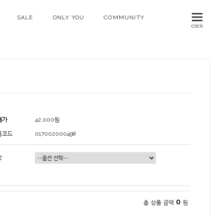
SALE
ONLY YOU
COMMUNITY
click
매가
42,000
원
품코드
017002000498
상
0
총 상품 금액
원