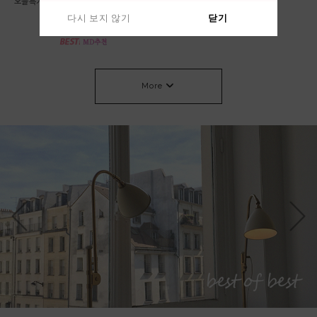
*오늘특가 58000->53000 베이지,차콜 당
린넨 가디건
일출고* 롤 라운드 니트
64,000원
다시 보지 않기
다시 보지 않기
닫기
닫기
53,000원
More