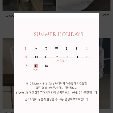
49000->45000 자수 레이스 블라우스
*오늘특가! 무배! 56000->53000 * 소프트
린넨 가디건
45,000원
53,000원