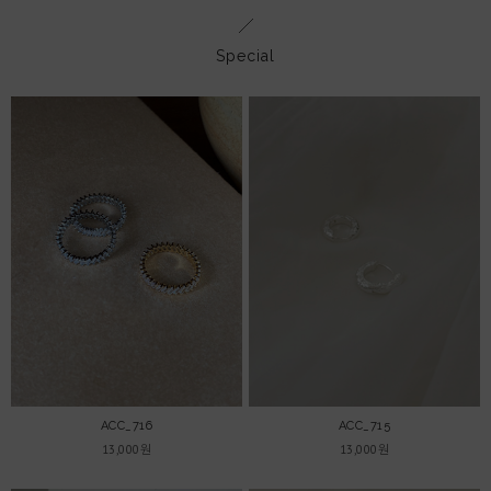
Special
ACC_716
ACC_715
13,000원
13,000원