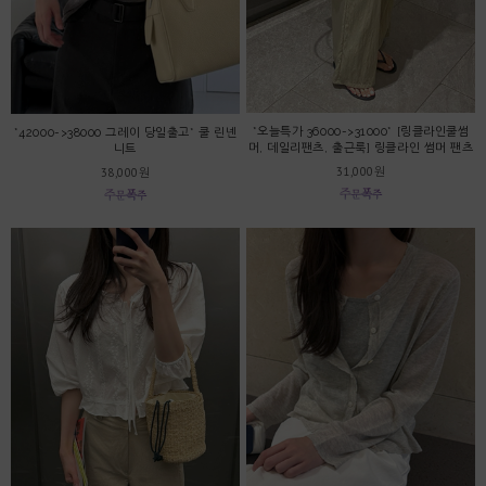
*오늘특가 36000->31000* [링클라인쿨썸
*42000->38000 그레이 당일출고* 쿨 린넨
머, 데일리팬츠, 출근룩] 링클라인 썸머 팬츠
니트
31,000원
38,000원