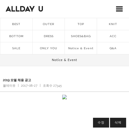
BEST
OUTER
TOP
KNIT
BOTTOM
DRESS
SHOES&BAG
ACC
SALE
ONLY YOU
Notice & Event
Q&A
Notice & Event
2019 모델 채용 공고
올데이유
|
2017-08-27
|
조회수 27345
수정
삭제