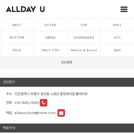
BEST
OUTER
TOP
KNIT
BOTTOM
DRESS
SHOES&BAG
ACC
SALE
ONLY YOU
Notice & Event
Q&A
GUIDE
관련문의
주소 : 인천광역시 부평구 청천동 cj청천 중앙대리점 올데이유
전화 :
070-8263-8262
메일 :
alldayustyle@naver.com
배송안내