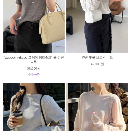
*42000->38000 그레이 당일출고* 쿨 린넨
린넨 부클 보트넥 니트
니트
45,000원
38,000원