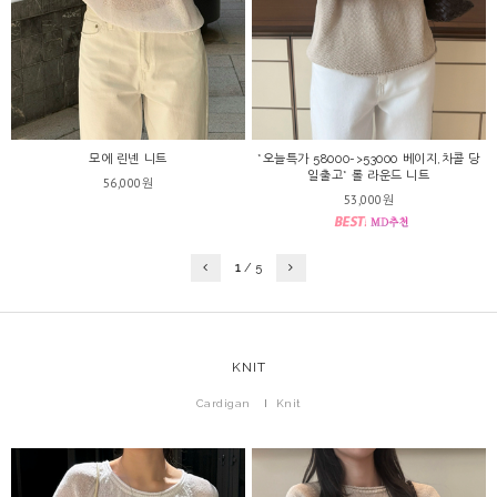
모에 린넨 니트
*오늘특가 58000->53000 베이지,차콜 당
일출고* 롤 라운드 니트
56,000원
53,000원
1
/
5
KNIT
Cardigan
Knit