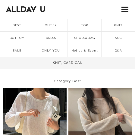
BEST
OUTER
TOP
KNIT
BOTTOM
DRESS
SHOES&BAG
ACC
SALE
ONLY YOU
Notice & Event
Q&A
KNIT, CARDIGAN
Category Best