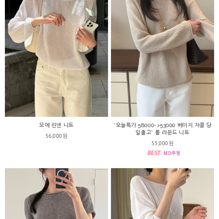
모에 린넨 니트
*오늘특가 58000->53000 베이지,차콜 당
일출고* 롤 라운드 니트
56,000원
53,000원