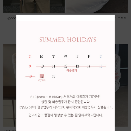
49000->45000 자수 레이스 블라우스
*오늘특가! 무배! 56000->53000 * 소프트
린넨 가디건
45,000원
53,000원