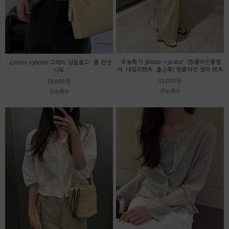
*오늘특가 36000->31000* [링클라인쿨썸
*42000->38000 그레이 당일출고* 쿨 린넨
머, 데일리팬츠, 출근룩] 링클라인 썸머 팬츠
니트
31,000원
38,000원