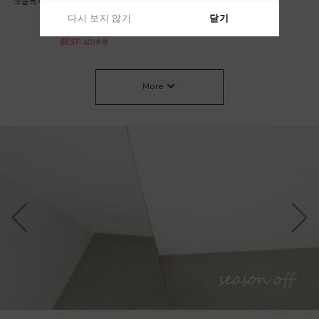
*오늘특가 58000->53000 베이지,차콜 당
린넨 가디건
일출고* 롤 라운드 니트
64,000원
다시 보지 않기
다시 보지 않기
닫기
닫기
53,000원
More