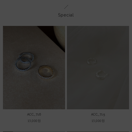
Special
ACC_716
ACC_715
13,000원
13,000원