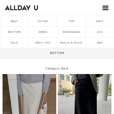
BEST
OUTER
TOP
KNIT
BOTTOM
DRESS
SHOES&BAG
ACC
SALE
ONLY YOU
Notice & Event
Q&A
BOTTOM
Category Best