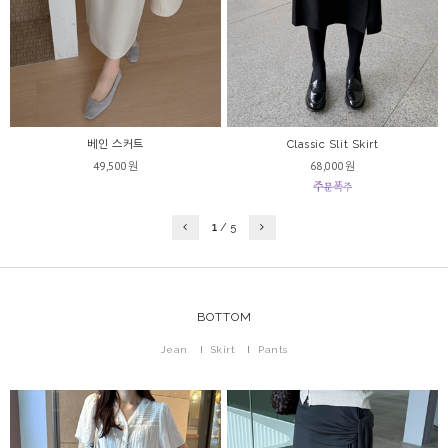
Classic Slit Skirt
베인 스커트
68,000원
49,500원
1
/
5
BOTTOM
Jean
Skirt
Pants